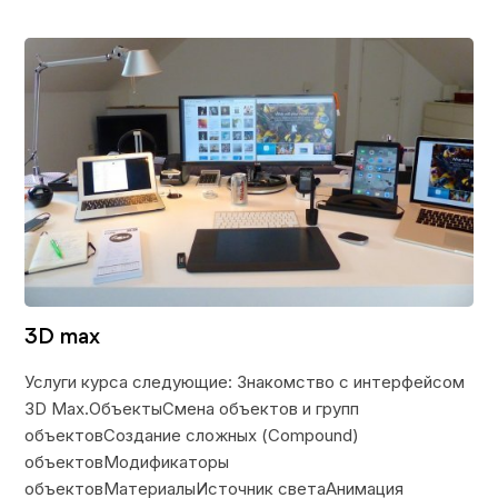
3D max
Услуги курса следующие: Знакомство с интерфейсом
3D Max.ОбъектыСмена объектов и групп
объектовСоздание сложных (Compound)
объектовМодификаторы
объектовМатериалыИсточник светаАнимация