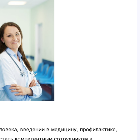
еловека, введении в медицину, профилактике,
стать компетентным сотрудником в