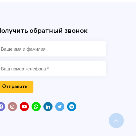
олучить обратный звонок
Отправить
Back
To
Top