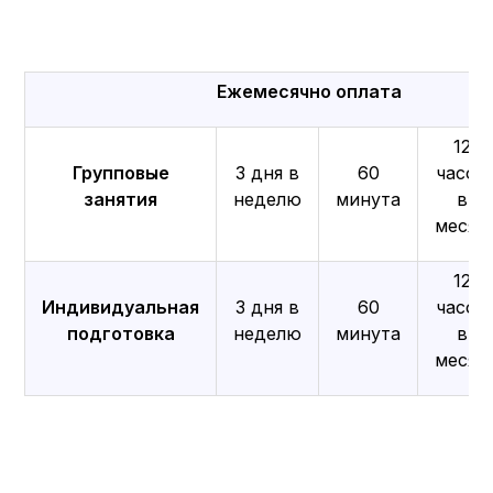
Ежемесячно оплата
12
Групповые
3 дня в
60
часов
занятия
неделю
минута
в
месяц
12
Индивидуальная
3 дня в
60
часов
подготовка
неделю
минута
в
месяц