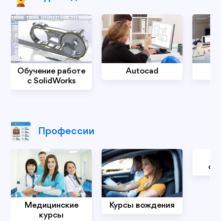
Обучение работе
Autocad
с SolidWorks
Профессии
К
сп
Медицинские
Курсы вождения
курсы