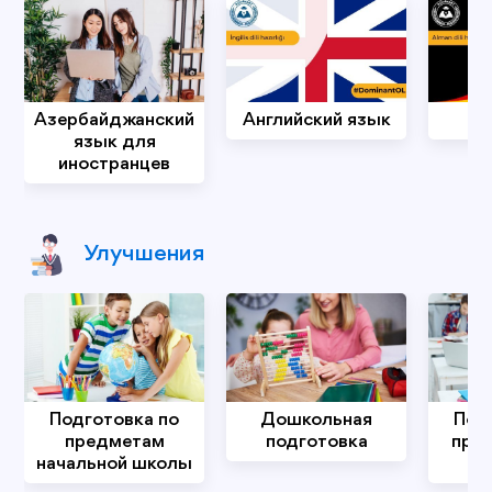
Aзербайджанский
Aнглийский язык
Н
язык для
иностранцев
Улучшения
Подготовка по
Дошкольная
Под
предметам
подготовка
пре
начальной школы