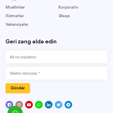
Müəllimlər
Korporativ
Xidmətlər
Əlaqə
Vakansiyalar
Geri zəng əldə edin
Göndər