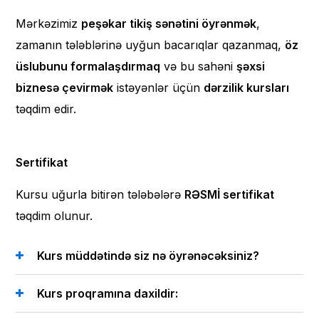
Mərkəzimiz
peşəkar tikiş sənətini öyrənmək
,
zamanın tələblərinə uyğun bacarıqlar qazanmaq,
öz
üslubunu formalaşdırmaq
və bu sahəni
şəxsi
biznesə çevirmək
istəyənlər üçün
dərzilik kursları
təqdim edir.
Sertifikat
Kursu uğurla bitirən tələbələrə
RƏSMİ sertifikat
təqdim olunur.
Kurs müddətində siz nə öyrənəcəksiniz?
Kurs proqramına daxildir: