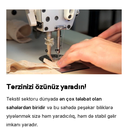
Tərzinizi özünüz yaradın!
Tekstil sektoru dünyada
ən çox tələbat olan
sahələrdən biridir
və bu sahədə peşəkar biliklərə
yiyələnmək sizə həm yaradıcılıq, həm də stabil gəlir
imkanı yaradır.