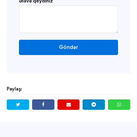
Əlavə qeydiniz
Göndər
Paylaş: