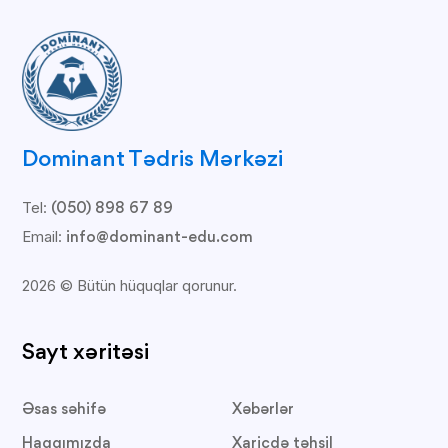
Dominant Tədris Mərkəzi
Tel:
(050) 898 67 89
Email:
info@dominant-edu.com
2026 © Bütün hüquqlar qorunur.
Sayt xəritəsi
Əsas səhifə
Xəbərlər
Haqqımızda
Xaricdə təhsil