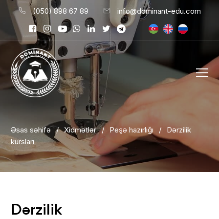
(050) 898 67 89
info@dominant-edu.com
Əsas səhifə
/
Xidmətlər
/
Peşə hazırlığı
/
Dərzilik
kursları
Dərzilik