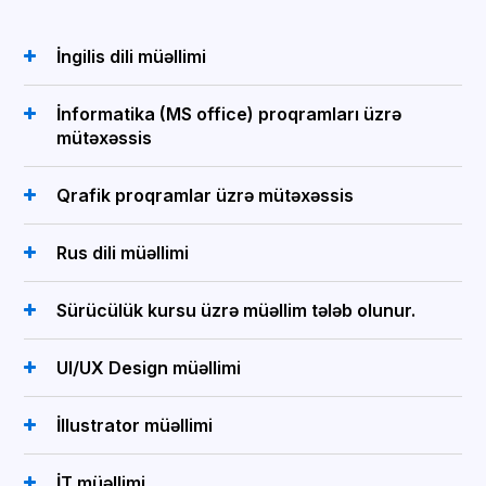
İngilis dili müəllimi
İnformatika (MS office) proqramları üzrə
mütəxəssis
Qrafik proqramlar üzrə mütəxəssis
Rus dili müəllimi
Sürücülük kursu üzrə müəllim tələb olunur.
UI/UX Design müəllimi
İllustrator müəllimi
İT müəllimi