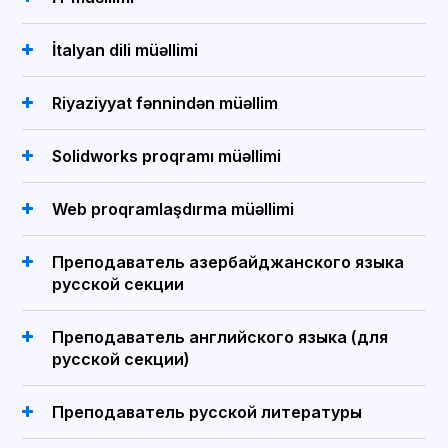
İtalyan dili müəllimi
Riyaziyyat fənnindən müəllim
Solidworks proqramı müəllimi
Web proqramlaşdırma müəllimi
Преподаватель азербайджанского языка
русской секции
Преподаватель английского языка (для
русской секции)
Преподаватель русской литературы