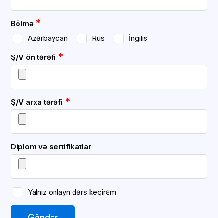
*
Bölmə
Azərbaycan
Rus
İngilis
*
Ş/V ön tərəfi
*
Ş/V arxa tərəfi
Diplom və sertifikatlar
Yalnız onlayn dərs keçirəm
Göndər