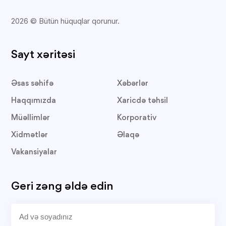
2026 © Bütün hüquqlar qorunur.
Sayt xəritəsi
Əsas səhifə
Xəbərlər
Haqqımızda
Xaricdə təhsil
Müəllimlər
Korporativ
Xidmətlər
Əlaqə
Vakansiyalar
Geri zəng əldə edin