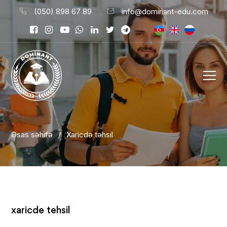
(050) 898 67 89
info@dominant-edu.com
Əsas səhifə
/
Xaricdə təhsil
21 İyun 2025
xaricde tehsil