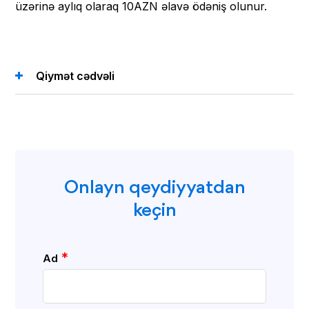
üzərinə aylıq olaraq 10AZN əlavə ödəniş olunur.
Qiymət cədvəli
Onlayn qeydiyyatdan
keçin
*
Ad