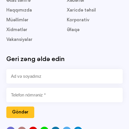
Əsas səhifə
Xəbərlər
Haqqımızda
Xaricdə təhsil
Müəllimlər
Korporativ
Xidmətlər
Əlaqə
Vakansiyalar
Geri zəng əldə edin
Göndər