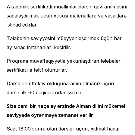
Akademik sertifikatlı müəllimlər dərsin qavranılmasını
sadələşdirmək üçün xüsusi materiallara və vəsaitlərə
istinad edirlər.
Tələbənin səviyyəsini müəyyənləşdirmək üçün hər
ay sınaq imtahanları keçirilir.
Proqramı müvəffəqiyyətlə yekunlaşdıran tələbələr
sertifikat ilə təltif olunurlar.
Dərslərin effektiv olduğuna əmin olmanız üçün
dərsin ilk 60 dəqiqəsi ödənişsizdir.
Sizə cəmi bir neçə ay ərzində Alman dilini mükəməl
səviyyədə öyrənməyə zəmanət verilir!
Saat 18:00 sonra olan dərslər üçün, xidmət haqqı