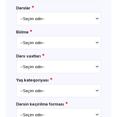
*
Dərslər
*
Bölmə
*
Dərs vaxtları
*
Yaş kateqoriyası
*
Dərsin keçirilmə forması