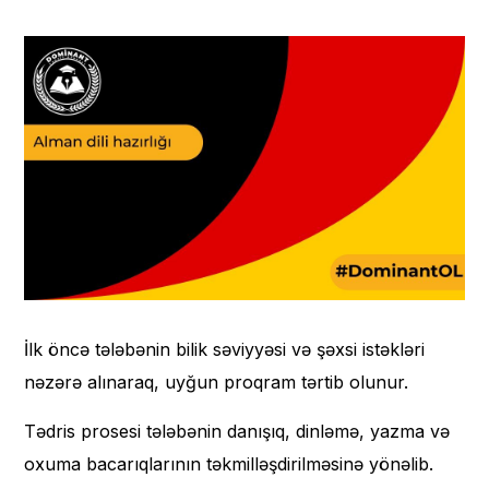
İlk öncə tələbənin bilik səviyyəsi və şəxsi istəkləri
nəzərə alınaraq, uyğun proqram tərtib olunur.
Tədris prosesi tələbənin danışıq, dinləmə, yazma və
oxuma bacarıqlarının təkmilləşdirilməsinə yönəlib.