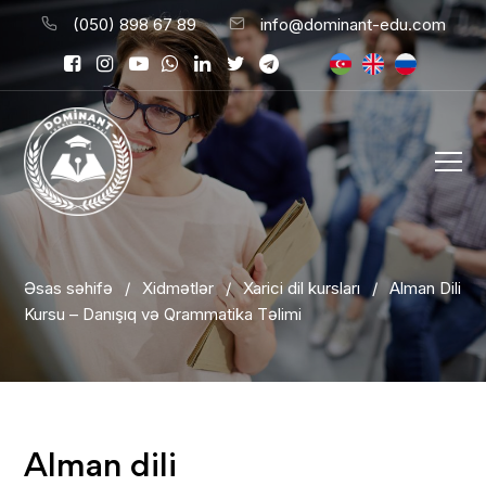
(050) 898 67 89
info@dominant-edu.com
Əsas səhifə
/
Xidmətlər
/
Xarici dil kursları
/
Alman Dili
Kursu – Danışıq və Qrammatika Təlimi
Alman dili