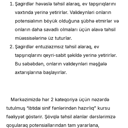
Şagirdlər həvəslə təhsil alaraq, ev tapşırıqlarını
vaxtında yerinə yetirirlər. Valideynləri onların
potensialının böyük olduğuna şübhə etmirlər və
onların daha savadlı olmaları üçün əlavə təhsil
müəssisələrinə üz tuturlar.
Şagirdlər entuziazmsız təhsil alaraq, ev
tapşırıqlarını qeyri-sabit şəkildə yerinə yetirirlər.
Bu səbəbdən, onların valideynləri məşğələ
axtarışlarına başlayırlar.
Mərkəzimizdə hər 2 kateqoriya üçün nəzərdə
tutulmuş “ibtidai sinif fənlərindən hazırlıq” kursu
fəaliyyət göstərir. Şövqlə təhsil alanlar dərslərimizə
qoşularaq potensiallarından tam yararlana,