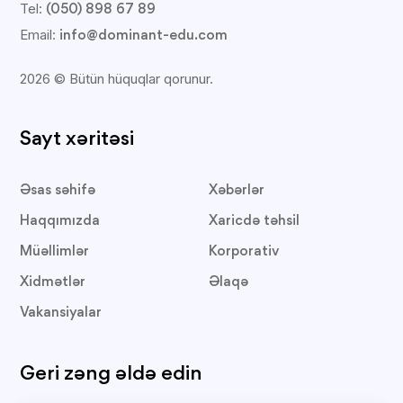
Tel:
(050) 898 67 89
Email:
info@dominant-edu.com
2026 © Bütün hüquqlar qorunur.
Sayt xəritəsi
Əsas səhifə
Xəbərlər
Haqqımızda
Xaricdə təhsil
Müəllimlər
Korporativ
Xidmətlər
Əlaqə
Vakansiyalar
Geri zəng əldə edin