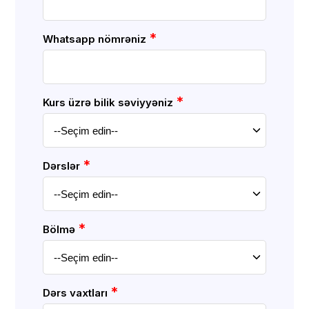
*
Whatsapp nömrəniz
*
Kurs üzrə bilik səviyyəniz
*
Dərslər
*
Bölmə
*
Dərs vaxtları