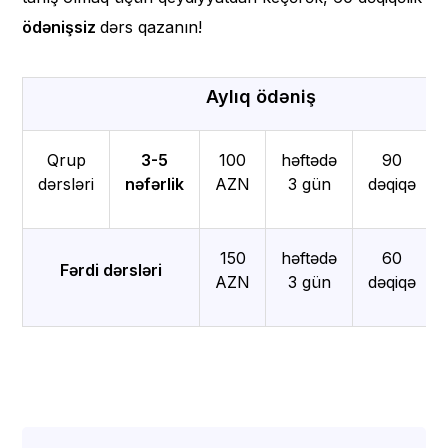
ödənişsiz
dərs qazanın!
Aylıq ödəniş
Qrup
3-5
100
həftədə
90
dərsləri
nəfərlik
AZN
3 gün
dəqiqə
150
həftədə
60
Fərdi dərsləri
AZN
3 gün
dəqiqə