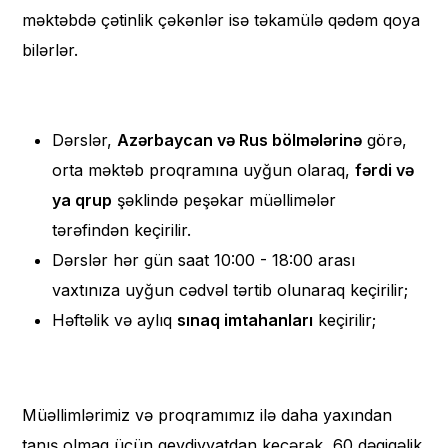
məktəbdə çətinlik çəkənlər isə təkamülə qədəm qoya
bilərlər.
Dərslər,
Azərbaycan və Rus
bölmələrinə
görə,
orta məktəb proqramına uyğun olaraq,
fərdi və
ya qrup
şəklində peşəkar müəllimələr
tərəfindən keçirilir.
Dərslər hər gün saat 10:00 - 18:00 arası
vaxtınıza uyğun cədvəl tərtib olunaraq keçirilir;
Həftəlik və aylıq
sınaq imtahanları
keçirilir;
Müəllimlərimiz və proqramımız ilə daha yaxından
tanış olmaq üçün qeydiyyatdan keçərək, 60 dəqiqəlik