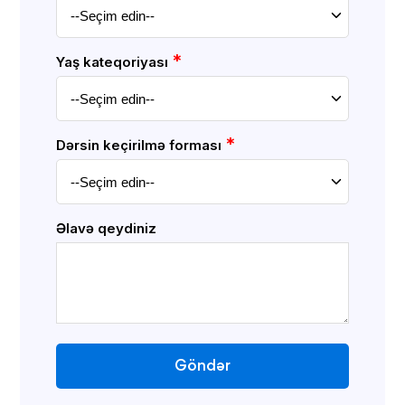
*
Yaş kateqoriyası
*
Dərsin keçirilmə forması
Əlavə qeydiniz
Göndər