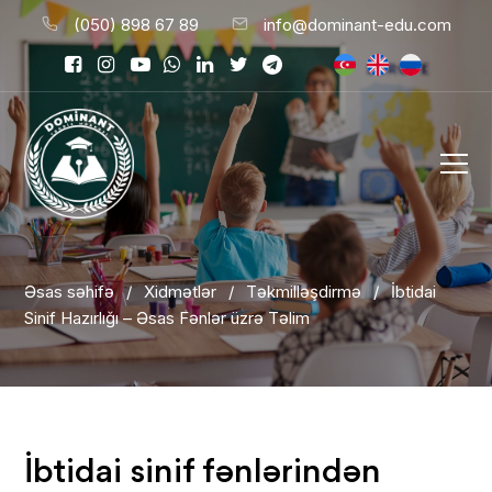
(050) 898 67 89
info@dominant-edu.com
Əsas səhifə
/
Xidmətlər
/
Təkmilləşdirmə
/
İbtidai
Sinif Hazırlığı – Əsas Fənlər üzrə Təlim
İbtidai sinif fənlərindən