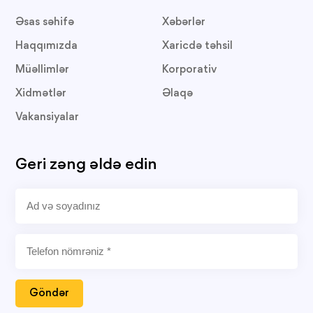
Əsas səhifə
Xəbərlər
Haqqımızda
Xaricdə təhsil
Müəllimlər
Korporativ
Xidmətlər
Əlaqə
Vakansiyalar
Geri zəng əldə edin
Göndər