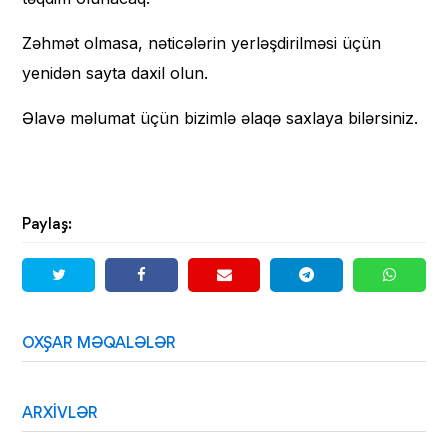
Zəhmət olmasa, nəticələrin yerləşdirilməsi üçün
yenidən sayta daxil olun.
Əlavə məlumat üçün bizimlə əlaqə saxlaya bilərsiniz.
Paylaş:
OXŞAR MƏQALƏLƏR
ARXIVLƏR