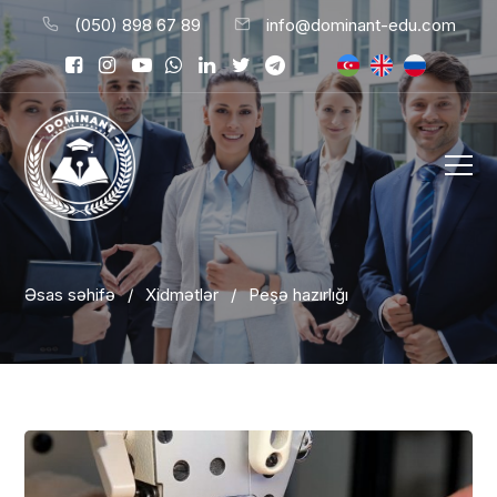
(050) 898 67 89
info@dominant-edu.com
Əsas səhifə
/
Xidmətlər
/
Peşə hazırlığı