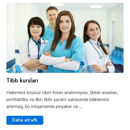
Tibb kursları
Həkiminiz özünüz olun! İnsan anatomiyası, tibbin əsasları,
profilaktika və ilkin tibbi yardım sahəsində biliklərinizi
artırmaq, bu istiqamətdə peşəkar və ...
Daha ətraflı