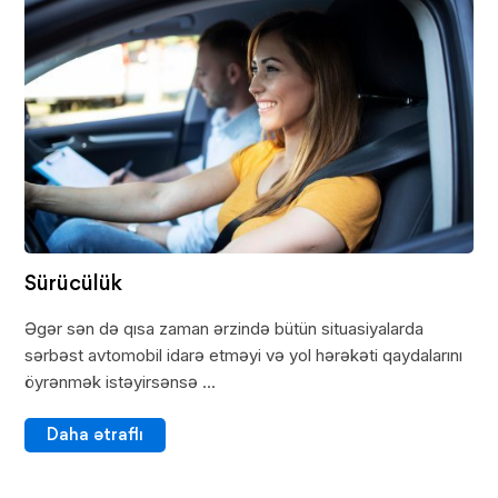
Sürücülük
Əgər sən də qısa zaman ərzində bütün situasiyalarda
sərbəst avtomobil idarə etməyi və yol hərəkəti qaydalarını
öyrənmək istəyirsənsə ...
Daha ətraflı