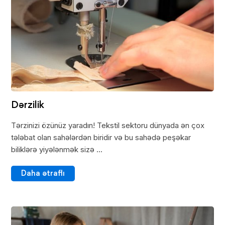
Dərzilik
Tərzinizi özünüz yaradın! Tekstil sektoru dünyada ən çox
tələbat olan sahələrdən biridir və bu sahədə peşəkar
biliklərə yiyələnmək sizə ...
Daha ətraflı