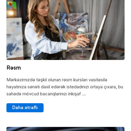
Rəsm
Mərkəzimizdə təşkil olunan rəsm kursları vasitəsilə
həyatınıza sənəti daxil edərək istedadınızı ortaya çıxara, bu
sahədə mövcud bacarıqlarınızı inkişaf ...
Daha ətraflı