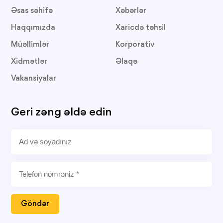
Əsas səhifə
Xəbərlər
Haqqımızda
Xaricdə təhsil
Müəllimlər
Korporativ
Xidmətlər
Əlaqə
Vakansiyalar
Geri zəng əldə edin
Göndər