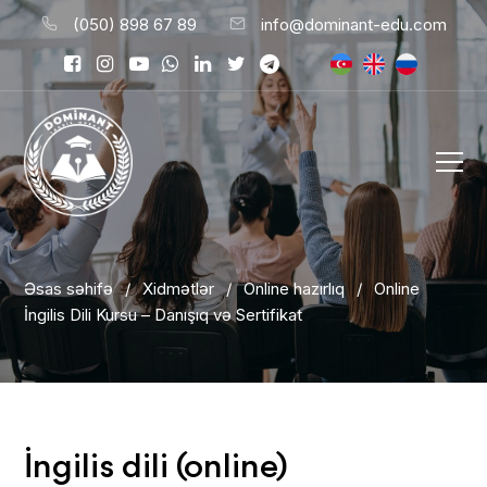
(050) 898 67 89
info@dominant-edu.com
Əsas səhifə
/
Xidmətlər
/
Online hazırlıq
/
Online
İngilis Dili Kursu – Danışıq və Sertifikat
İngilis dili (online)