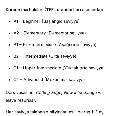
Kursun mərhələləri (TEFL standartları əsasında):
A1 – Beginner (Başlanğıc səviyyə)
A2 – Elementary (Elementar səviyyə)
B1 – Pre-Intermediate (Aşağı orta səviyyə)
B2 – Intermediate (Orta səviyyə)
C1 – Upper Intermediate (Yüksək orta səviyyə)
C2 – Advanced (Mükəmməl səviyyə)
Dərs vəsaitləri:
Cutting Edge
,
New Interchange
və
əlavə resurslar.
Hər səviyyə tələbənin biliyindən asılı olaraq 1–3 ay