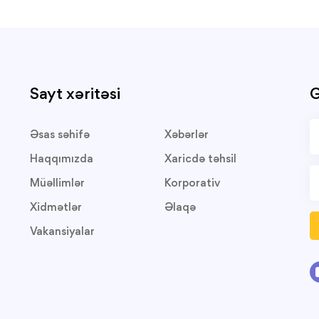
Sayt xəritəsi
G
Əsas səhifə
Xəbərlər
Haqqımızda
Xaricdə təhsil
Müəllimlər
Korporativ
Xidmətlər
Əlaqə
Vakansiyalar