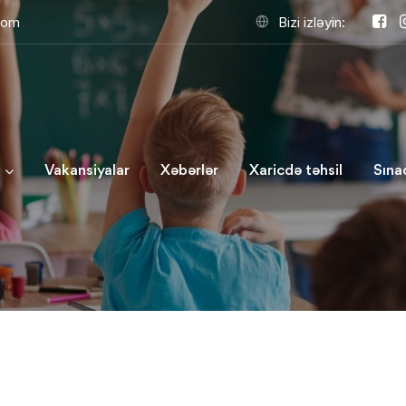
com
Bizi izləyin:
Vakansiyalar
Xəbərlər
Xaricdə təhsil
Sına