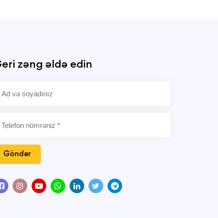
eri zəng əldə edin
Göndər