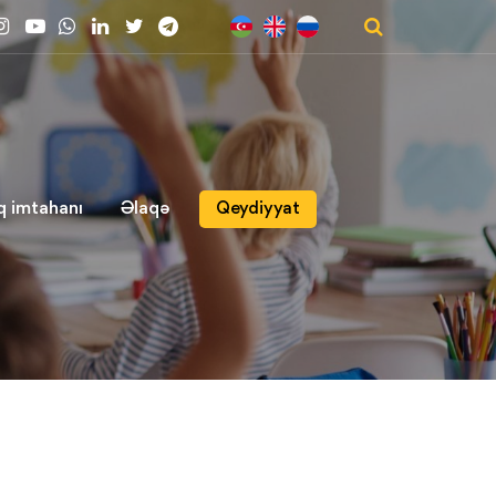
q imtahanı
Əlaqə
Qeydiyyat