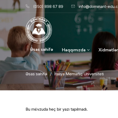
(050) 898 67 89
info@dominant-edu.
Əsas səhifə
Haqqımızda
Xidmətlər
Əsas səhifə
/
İtaliya Memarlıq Universiteti
Bu mövzuda heç bir yazı tapılmadı.