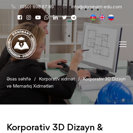
(050) 898 67 89
info@dominant-edu.com
Əsas səhifə
/
Korporativ xidmət
/
Korporativ 3D Dizayn
və Memarlıq Xidmətləri
Korporativ 3D Dizayn &