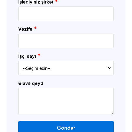
*
İşlədiyiniz şirkət
*
Vəzifə
*
İşçi sayı
Əlavə qeyd
Göndər