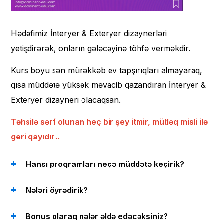
Hədəfimiz İnteryer & Exteryer dizaynerləri
yetişdirərək, onların gələcəyinə töhfə verməkdir.
Kurs boyu sən mürəkkəb ev tapşırıqları almayaraq,
qısa müddətə yüksək məvacib qazandıran İnteryer &
Exteryer dizayneri olacaqsan.
Təhsilə sərf olunan heç bir şey itmir, mütləq misli ilə
geri qayıdır...
Hansı proqramları neçə müddətə keçirik?
Nələri öyrədirik?
Bonus olaraq nələr əldə edəcəksiniz?