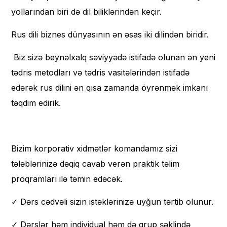
yollarından biri də dil biliklərindən keçir.
Rus dili biznes dünyasının ən əsas iki dilindən biridir.
Biz sizə beynəlxalq səviyyədə istifadə olunan ən yeni
tədris metodları və tədris vasitələrindən istifadə
edərək rus dilini ən qısa zamanda öyrənmək imkanı
təqdim edirik.
Bizim korporativ xidmətlər komandamız sizi
tələblərinizə dəqiq cavab verən praktik təlim
proqramları ilə təmin edəcək.
✓ Dərs cədvəli sizin istəklərinizə uyğun tərtib olunur.
✓ Dərslər həm individual həm də qrup şəklində