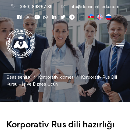
(050) 898 67 89
info@dominant-edu.com
Əsas səhifə
/
Korporativ xidmət
/
Korporativ Rus Dili
Kursu – İş və Biznes Üçün
Korporativ Rus dili hazırlığı