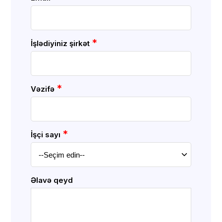
*
İşlədiyiniz şirkət
*
Vəzifə
*
İşçi sayı
Əlavə qeyd