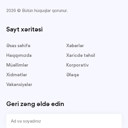
2026 © Bütün hüquqlar qorunur.
Sayt xəritəsi
Əsas səhifə
Xəbərlər
Haqqımızda
Xaricdə təhsil
Müəllimlər
Korporativ
Xidmətlər
Əlaqə
Vakansiyalar
Geri zəng əldə edin