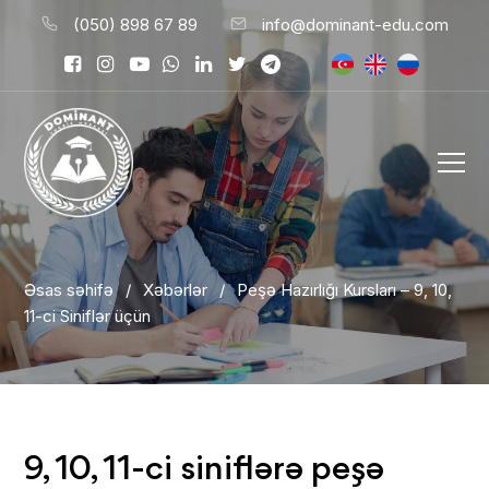
(050) 898 67 89
info@dominant-edu.com
Əsas səhifə
/
Xəbərlər
/
Peşə Hazırlığı Kursları – 9, 10,
11-ci Siniflər üçün
9, 10, 11-ci siniflərə peşə