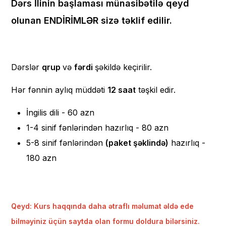
Dərs İlinin başlaması münasibətilə qeyd
olunan ENDİRİMLƏR sizə təklif edilir.
Dərslər
qrup
və
fərdi
şəkildə keçirilir.
Hər fənnin aylıq müddəti
12 saat
təşkil edir.
İngilis dili - 60 azn
1-4 sinif fənlərindən hazırlıq - 80 azn
5-8 sinif fənlərindən
(paket şəklində)
hazırlıq -
180 azn
Qeyd: Kurs haqqında daha ətraflı məlumat əldə ede
bilməyiniz üçün saytda olan formu doldura bilərsiniz.