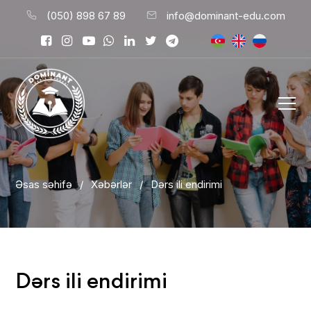
(050) 898 67 89
info@dominant-edu.com
Əsas səhifə
/
Xəbərlər
/
Dərs ili endirimi
Dərs ili endirimi