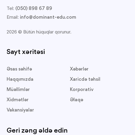
Tel:
(050) 898 67 89
Email:
info@dominant-edu.com
2026 © Bütün hüquqlar qorunur.
Sayt xəritəsi
Əsas səhifə
Xəbərlər
Haqqımızda
Xaricdə təhsil
Müəllimlər
Korporativ
Xidmətlər
Əlaqə
Vakansiyalar
Geri zəng əldə edin