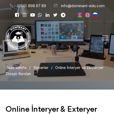
(050) 898 67 89
info@dominant-edu.com
Əsas səhifə
/
Xəbərlər
/
Online İnteryer və Eksteryer
Dizayn Kursları
Online İnteryer & Exteryer