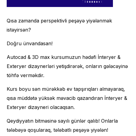
Qısa zamanda perspektivli peşəyə yiyələnmək
istəyirsən?
Doğru ünvandasan!
Autocad & 3D max kursumuzun hədəfi İnteryer &
Exteryer dizaynerləri yetişdirərək, onların gələcəyinə
töhfə verməkdir.
Kurs boyu sən mürəkkəb ev tapşırıqları almayaraq,
qısa müddətə yüksək məvacib qazandıran İnteryer &
Exteryer dizayneri olacaqsan.
Qeydiyyatın bitməsinə sayılı günlər qalıb! Onlarla
tələbəyə qoşularaq, tələbatlı peşəyə yiyələn!