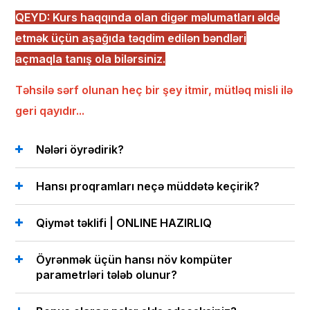
QEYD: Kurs haqqında olan digər məlumatları əldə
etmək üçün aşağıda təqdim edilən bəndləri
açmaqla tanış ola bilərsiniz.
Təhsilə sərf olunan heç bir şey itmir, mütləq misli ilə
geri qayıdır...
Nələri öyrədirik?
Hansı proqramları neçə müddətə keçirik?
Qiymət təklifi | ONLINE HAZIRLIQ
Öyrənmək üçün hansı növ kompüter
parametrləri tələb olunur?