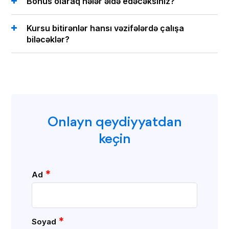
Bonus olaraq nələr əldə edəcəksiniz?
Kursu bitirənlər hansı vəzifələrdə çalışa
biləcəklər?
Onlayn qeydiyyatdan
keçin
*
Ad
*
Soyad