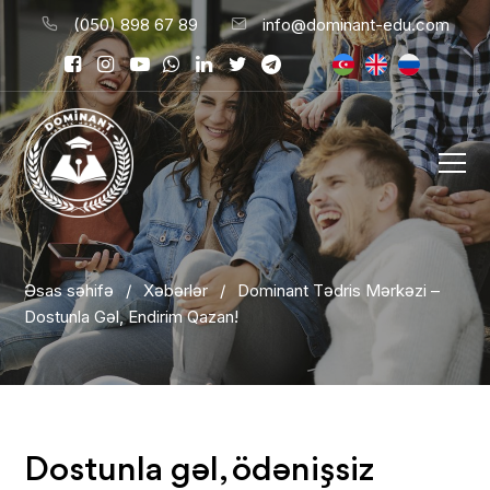
(050) 898 67 89
info@dominant-edu.com
Əsas səhifə
/
Xəbərlər
/
Dominant Tədris Mərkəzi –
Dostunla Gəl, Endirim Qazan!
Dostunla gəl, ödənişsiz