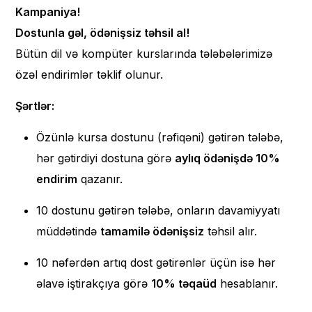
Kampaniya!
Dostunla gəl, ödənişsiz təhsil al!
Bütün dil və kompüter kurslarında tələbələrimizə
özəl endirimlər təklif olunur.
Şərtlər:
Özünlə kursa dostunu (rəfiqəni) gətirən tələbə,
hər gətirdiyi dostuna görə
aylıq ödənişdə 10%
endirim
qazanır.
10 dostunu gətirən tələbə, onların davamiyyatı
müddətində
tamamilə ödənişsiz
təhsil alır.
10 nəfərdən artıq dost gətirənlər üçün isə hər
əlavə iştirakçıya görə
10% təqaüd
hesablanır.