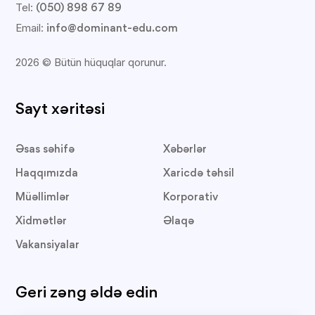
Tel:
(050) 898 67 89
Email:
info@dominant-edu.com
2026 © Bütün hüquqlar qorunur.
Sayt xəritəsi
Əsas səhifə
Xəbərlər
Haqqımızda
Xaricdə təhsil
Müəllimlər
Korporativ
Xidmətlər
Əlaqə
Vakansiyalar
Geri zəng əldə edin